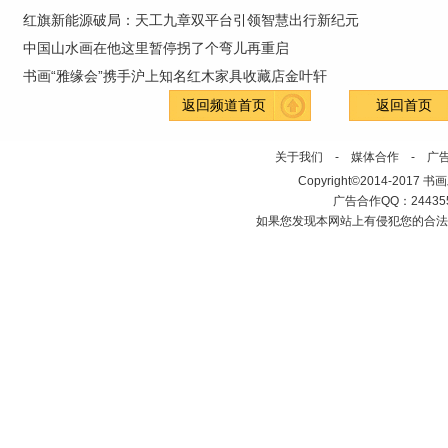
红旗新能源破局：天工九章双平台引领智慧出行新纪元
中国山水画在他这里暂停拐了个弯儿再重启
书画“雅缘会”携手沪上知名红木家具收藏店金叶轩
返回频道首页
返回首页
关于我们
-
媒体合作
-
广
Copyright©2014-2017 书画发布
广告合作QQ：2443558
如果您发现本网站上有侵犯您的合法